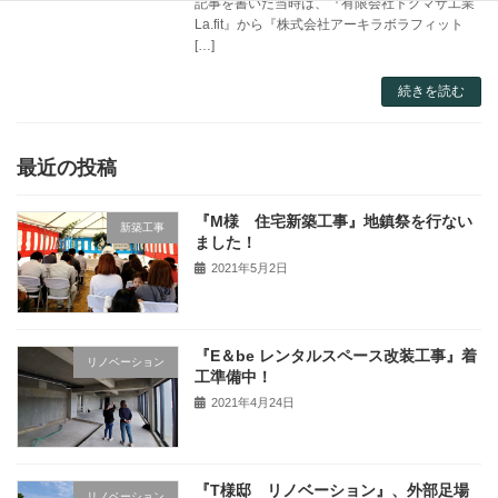
記事を書いた当時は、『有限会社トクマサ工業
La.fit』から『株式会社アーキラボラフィット
[…]
続きを読む
最近の投稿
『M様 住宅新築工事』地鎮祭を行ない
新築工事
ました！
2021年5月2日
『E＆be レンタルスペース改装工事』着
リノベーション
工準備中！
2021年4月24日
『T様邸 リノベーション』、外部足場
リノベーション