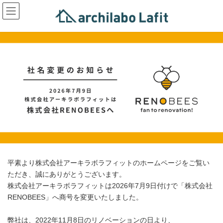
コ
ナ
ン
ビ
テ
ゲ
ン
ー
ツ
シ
へ
ョ
ス
ン
キ
に
ッ
移
プ
動
平素より株式会社アーキラボラフィットのホームページをご覧い
ただき、誠にありがとうございます。
株式会社アーキラボラフィットは2026年7月9日付けで「株式会社
RENOBEES」へ商号を変更いたしました。
弊社は、2022年11月8日のリノベーションの日より、