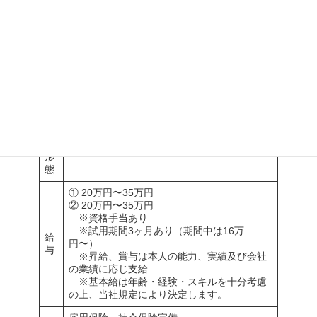
す。
お客様に寄り添った家づくりを通じ、あなたらしいキャリアを築
きませんか？
募
集
① 設計スタッフ
職
② 施工スタッフ
種
雇
用
正社員（3ヶ月の試用期間あり）
形
態
① 20万円〜35万円
② 20万円〜35万円
※資格手当あり
※試用期間3ヶ月あり（期間中は16万
給
円〜）
与
※昇給、賞与は本人の能力、実績及び会社
の業績に応じ支給
※基本給は年齢・経験・スキルを十分考慮
の上、当社規定により決定します。