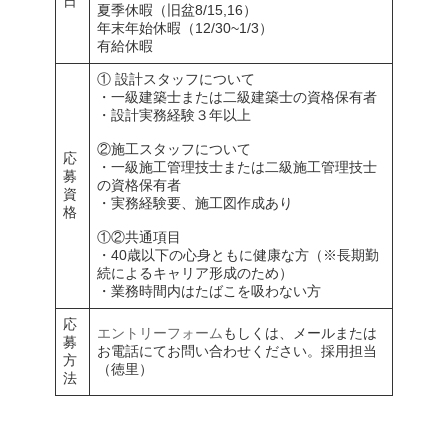
日
夏季休暇（旧盆8/15,16）
年末年始休暇（12/30~1/3）
有給休暇
① 設計スタッフについて
・一級建築士または二級建築士の資格保有者
・設計実務経験３年以上
②施工スタッフについて
応
・一級施工管理技士または二級施工管理技士
募
の資格保有者
資
・実務経験要、施工図作成あり
格
①②共通項目
・40歳以下の心身ともに健康な方（※長期勤
続によるキャリア形成のため）
・業務時間内はたばこを吸わない方
応
エントリーフォーム
もしくは、メールまたは
募
お電話にてお問い合わせください。採用担当
方
（徳里）
法