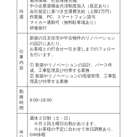
雇用保険、社会保険完備
中小企業退職金共済制度加入（規定あり）
待
会社規定に基づき交通費支給（上限2万円）
遇
作業服、PC、スマートフォン貸与
マイカー通勤可（無料駐車場あり）
研修旅行
新築の注文住宅や中古物件のリノベーション
の設計にあたり、
お客様との打合せ〜引き渡しまでのフォロー
仕
を行います。
事
内
① 新築やリノベーションの設計、パース作
容
成、工事監理及び付帯する業務
② 新築やリノベーションの現場管理、工事監
理及び付帯する業務
勤
務
9:00~18:00
時
間
週休２日制（土・日）
※月２回土曜日出勤があります。
※お客様の予定に合わせて休日調整あり。
休
GW休暇